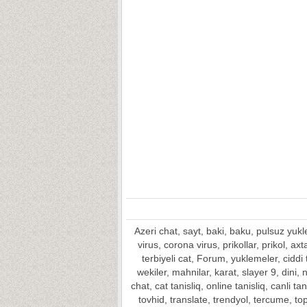
Azeri chat, sayt, baki, baku, pulsuz yu
virus, corona virus, prikollar, prikol, ax
terbiyeli cat, Forum, yuklemeler, ciddi t
wekiler, mahnilar, karat, slayer 9, dini,
chat, cat tanisliq, online tanisliq, canli 
tovhid, translate, trendyol, tercume, t