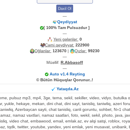
—
Qeydiyyat
[ 100% Tam Pulsuzdur ]
—
Yeni gələnlər:
0
Cəmi qeydiyyat:
222900
Oğlanlar:
123670
|
Qızlar:
99230
—
Müəllif:
R.Abbasoff
—
Auto v1.4 Reyting
© Bütün Hüquqlar Qorunur..!
Yataqda.Az
kleme, pulsuz mp3, mp4, 3ge, tema, sekil, sekiller, video, vidyo, butul
tar, yukle, hekaye, mekan, dini chat, dini sayt, tanisliq, taniwliq, azeri fo
aniwliq, Azerbaycan sayti, chat tanisliq, canli goruntu, sohbet, N=1 chat, t
 namaz, namaz vaxtlari, namaz saatlari, foto, wekil, sekil, photo, java, j
tanisliq, video chat, embawood, email, emlak.az, ev alqi satqi, roblox, roy
opaz, tqdk, twitter, youtube, yandex, yeni emlak, yeni musavat, unibank,