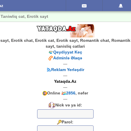
az
 Taniwliq cat, Erotik sayt
li sayt, Erotik chat, Erotik cat, Erotik sayt, Romantik chat, Romanti
sayt, tanisliq catlari
Qeydiyyat Keç
Adminlə Əlaqə
—
Reklam Yerləşdir
—
Yataqda.Az
—
Online
2856
, nəfər
—
Nick və ya id:
Parol: