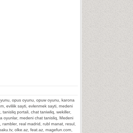
ka oyunu, opus oyunu, opuw oyunu, karona
rum, evlilik sayti, evlenmek sayti, medeni
anisliq portali, chat taniwliq, wekiller,
ava oyunlar, medeni chat tanisliq, Medeni
a, rambler, real madrid, rubl manat, resul,
 baku.tv, olke.az, feat.az, magefun.com,