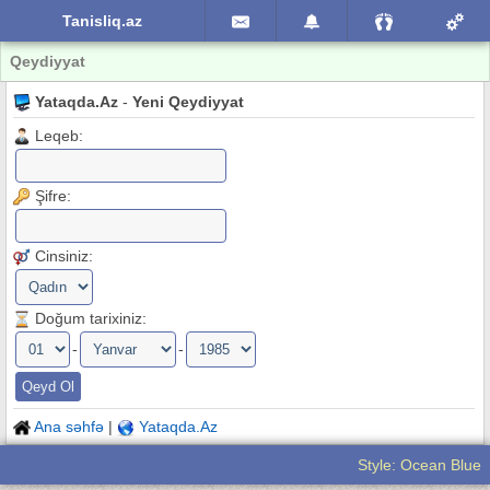
Tanisliq.az
Qeydiyyat
Yataqda.Az
-
Yeni Qeydiyyat
Leqeb:
Şifre:
Cinsiniz:
Doğum tarixiniz:
-
-
Ana səhfə
|
Yataqda.Az
Style: Ocean Blue