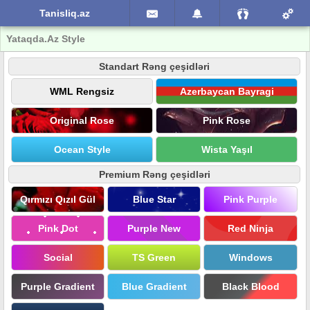
Tanisliq.az
Yataqda.Az Style
Standart Rəng çeşidləri
WML Rengsiz
Azerbaycan Bayragi
Original Rose
Pink Rose
Ocean Style
Wista Yaşıl
Premium Rəng çeşidləri
Qırmızı Qızıl Gül
Blue Star
Pink Purple
Pink Dot
Purple New
Red Ninja
Social
TS Green
Windows
Purple Gradient
Blue Gradient
Black Blood