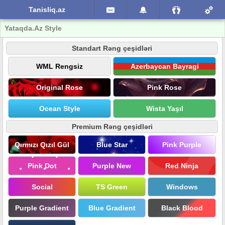
Tanisliq.az
Yataqda.Az Style
Standart Rəng çeşidləri
WML Rengsiz
Azerbaycan Bayragi
Original Rose
Pink Rose
Ocean Style
Wista Yaşıl
Premium Rəng çeşidləri
Qırmızı Qızıl Gül
Blue Star
Pink Purple
Pink Dot
Purple New
Red Ninja
Social
TS Green
Windows
Purple Gradient
Blue Gradient
Black Blood