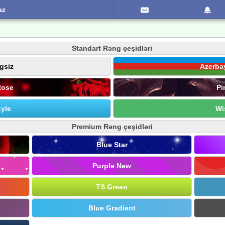
az
Standart Rəng çeşidləri
gsiz
Azerba
Rose
Pi
yle
Wi
Premium Rəng çeşidləri
Blue Star
Purple New
TS Green
Blue Gradient