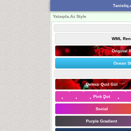
Tanisliq.
Yataqda.Az Style
WML Ren
Original 
Ocean St
Qırmızı Qızıl Gül
Pink Dot
Social
Purple Gradient