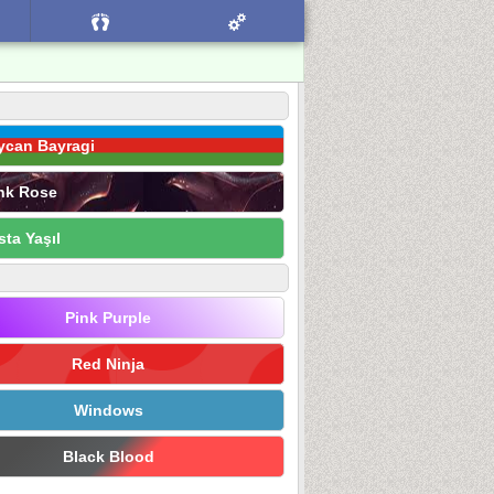
ycan Bayragi
nk Rose
sta Yaşıl
Pink Purple
Red Ninja
Windows
Black Blood