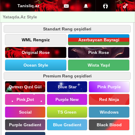
Tanisliq.az
Yataqda.Az Style
Standart Rəng çeşidləri
WML Rengsiz
Azerbaycan Bayragi
Original Rose
Pink Rose
Ocean Style
Wista Yaşıl
Premium Rəng çeşidləri
Qırmızı Qızıl Gül
Blue Star
Pink Purple
Pink Dot
Purple New
Red Ninja
Social
TS Green
Windows
Purple Gradient
Blue Gradient
Black Blood