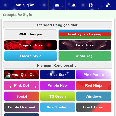
Tanisliq.az
Yataqda.Az Style
Standart Rəng çeşidləri
WML Rengsiz
Azerbaycan Bayragi
Original Rose
Pink Rose
Ocean Style
Wista Yaşıl
Premium Rəng çeşidləri
Qırmızı Qızıl Gül
Blue Star
Pink Purple
Pink Dot
Purple New
Red Ninja
Social
TS Green
Windows
Purple Gradient
Blue Gradient
Black Blood