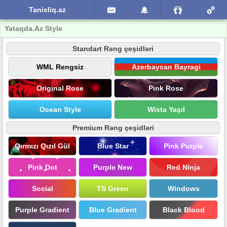
Tanisliq.az
Yataqda.Az Style
Standart Rəng çeşidləri
WML Rengsiz
Azerbaycan Bayragi
Original Rose
Pink Rose
Ocean Style
Wista Yaşıl
Premium Rəng çeşidləri
Qırmızı Qızıl Gül
Blue Star
Pink Purple
Pink Dot
Purple New
Red Ninja
Social
TS Green
Windows
Purple Gradient
Blue Gradient
Black Blood