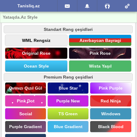
Tanisliq.az
Yataqda.Az Style
Standart Rəng çeşidləri
WML Rengsiz
Azerbaycan Bayragi
Original Rose
Pink Rose
Ocean Style
Wista Yaşıl
Premium Rəng çeşidləri
Qırmızı Qızıl Gül
Blue Star
Pink Purple
Pink Dot
Purple New
Red Ninja
Social
TS Green
Windows
Purple Gradient
Blue Gradient
Black Blood