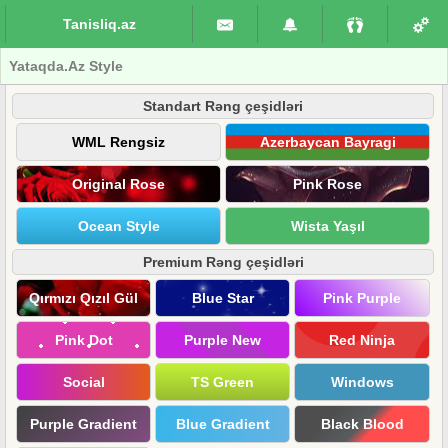
Tanisliq.az
Yataqda.Az Style
Standart Rəng çeşidləri
WML Rengsiz
Azerbaycan Bayragi
Original Rose
Pink Rose
Ocean Style
Wista Yaşıl
Premium Rəng çeşidləri
Qırmızı Qızıl Gül
Blue Star
Pink Purple
Pink Dot
Purple New
Red Ninja
Social
TS Green
Windows
Purple Gradient
Blue Gradient
Black Blood