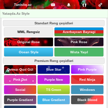
Tanisliq.az
Yataqda.Az Style
Standart Rəng çeşidləri
WML Rengsiz
Azerbaycan Bayragi
Original Rose
Pink Rose
Ocean Style
Wista Yaşıl
Premium Rəng çeşidləri
Qırmızı Qızıl Gül
Blue Star
Pink Purple
Pink Dot
Purple New
Red Ninja
Social
TS Green
Windows
Purple Gradient
Blue Gradient
Black Blood