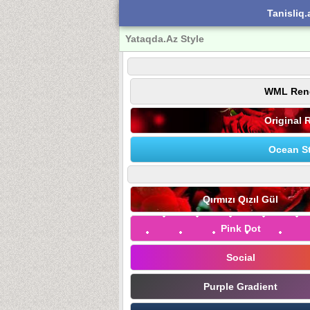
Tanisliq.
Yataqda.Az Style
WML Ren
Original 
Ocean St
Qırmızı Qızıl Gül
Pink Dot
Social
Purple Gradient