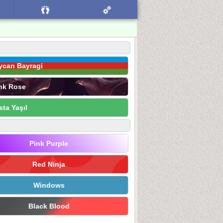
ycan Bayragi
nk Rose
sta Yaşıl
Pink Purple
Red Ninja
Windows
Black Blood