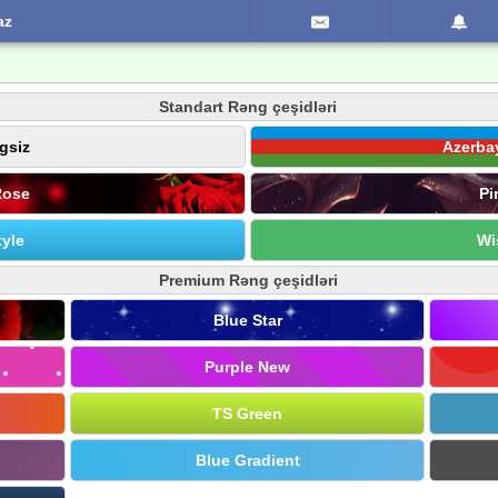
az
Standart Rəng çeşidləri
gsiz
Azerba
Rose
Pi
yle
Wi
Premium Rəng çeşidləri
Blue Star
Purple New
TS Green
Blue Gradient