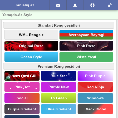
Tanisliq.az
Yataqda.Az Style
Standart Rəng çeşidləri
WML Rengsiz
Azerbaycan Bayragi
Original Rose
Pink Rose
Ocean Style
Wista Yaşıl
Premium Rəng çeşidləri
Qırmızı Qızıl Gül
Blue Star
Pink Purple
Pink Dot
Purple New
Red Ninja
Social
TS Green
Windows
Purple Gradient
Blue Gradient
Black Blood