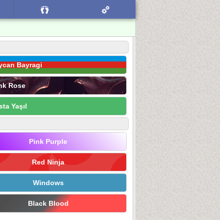
ycan Bayragi
nk Rose
sta Yaşıl
Pink Purple
Red Ninja
Windows
Black Blood