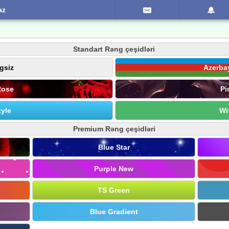
az
Standart Rəng çeşidləri
gsiz
Azerba
Rose
Pi
yle
Wi
Premium Rəng çeşidləri
Blue Star
Purple New
TS Green
Blue Gradient