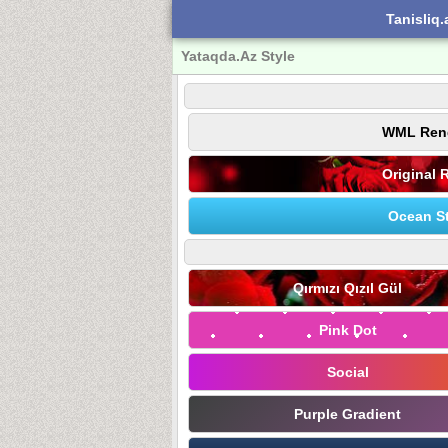
Tanisliq.
Yataqda.Az Style
WML Ren
Original 
Ocean St
Qırmızı Qızıl Gül
Pink Dot
Social
Purple Gradient