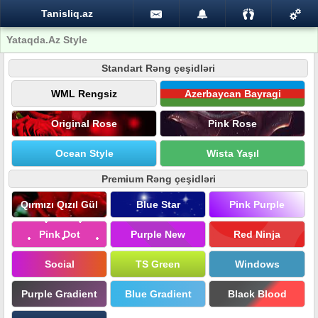
Tanisliq.az
Yataqda.Az Style
Standart Rəng çeşidləri
WML Rengsiz
Azerbaycan Bayragi
Original Rose
Pink Rose
Ocean Style
Wista Yaşıl
Premium Rəng çeşidləri
Qırmızı Qızıl Gül
Blue Star
Pink Purple
Pink Dot
Purple New
Red Ninja
Social
TS Green
Windows
Purple Gradient
Blue Gradient
Black Blood