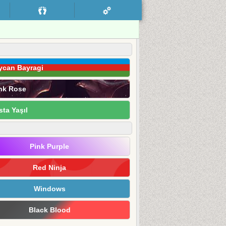
ycan Bayragi
nk Rose
sta Yaşıl
Pink Purple
Red Ninja
Windows
Black Blood