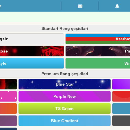
z
Standart Rəng çeşidləri
gsiz
Azerba
Rose
Pi
yle
Wi
Premium Rəng çeşidləri
Blue Star
Purple New
TS Green
Blue Gradient