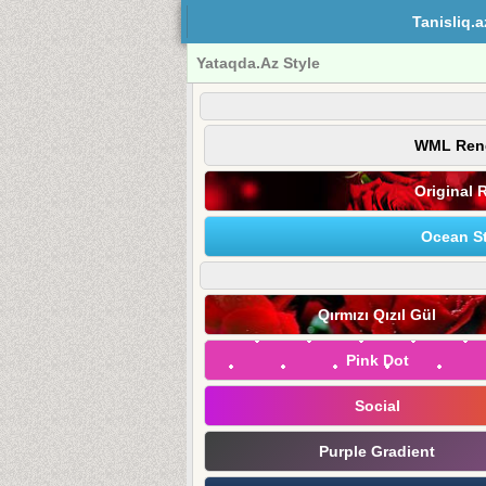
Tanisliq.a
Yataqda.Az Style
WML Ren
Original 
Ocean St
Qırmızı Qızıl Gül
Pink Dot
Social
Purple Gradient