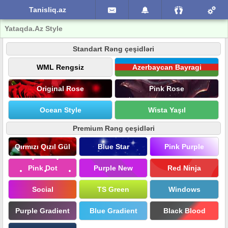
Tanisliq.az
Yataqda.Az Style
Standart Rəng çeşidləri
WML Rengsiz
Azerbaycan Bayragi
Original Rose
Pink Rose
Ocean Style
Wista Yaşıl
Premium Rəng çeşidləri
Qırmızı Qızıl Gül
Blue Star
Pink Purple
Pink Dot
Purple New
Red Ninja
Social
TS Green
Windows
Purple Gradient
Blue Gradient
Black Blood