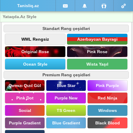
Tanisliq.az
Yataqda.Az Style
Standart Rəng çeşidləri
WML Rengsiz
Azerbaycan Bayragi
Original Rose
Pink Rose
Ocean Style
Wista Yaşıl
Premium Rəng çeşidləri
Qırmızı Qızıl Gül
Blue Star
Pink Purple
Pink Dot
Purple New
Red Ninja
Social
TS Green
Windows
Purple Gradient
Blue Gradient
Black Blood