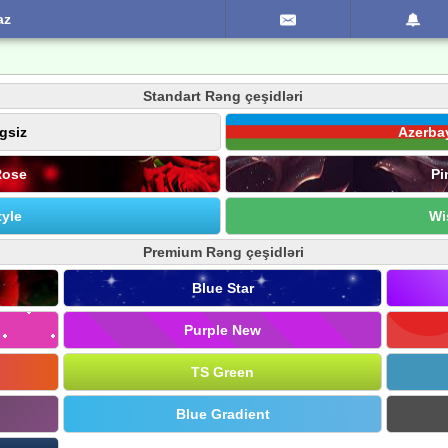
az
Standart Rəng çeşidləri
gsiz
Azerba
Rose
Pi
yle
Wi
Premium Rəng çeşidləri
Blue Star
Purple New
TS Green
Blue Gradient