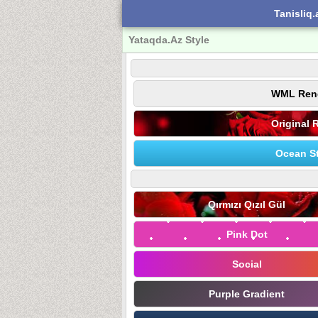
Tanisliq.
Yataqda.Az Style
WML Ren
Original 
Ocean St
Qırmızı Qızıl Gül
Pink Dot
Social
Purple Gradient