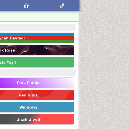
ycan Bayragi
nk Rose
sta Yaşıl
Pink Purple
Red Ninja
Windows
Black Blood