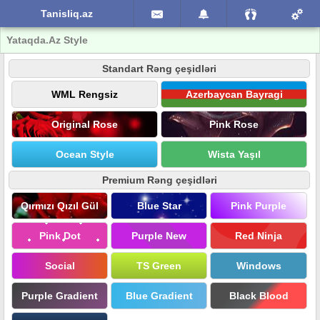
Tanisliq.az
Yataqda.Az Style
Standart Rəng çeşidləri
WML Rengsiz
Azerbaycan Bayragi
Original Rose
Pink Rose
Ocean Style
Wista Yaşıl
Premium Rəng çeşidləri
Qırmızı Qızıl Gül
Blue Star
Pink Purple
Pink Dot
Purple New
Red Ninja
Social
TS Green
Windows
Purple Gradient
Blue Gradient
Black Blood