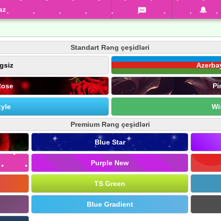
az
Standart Rəng çeşidləri
gsiz
Azerba
Rose
Pi
yle
Wi
Premium Rəng çeşidləri
Blue Star
Purple New
TS Green
Blue Gradient