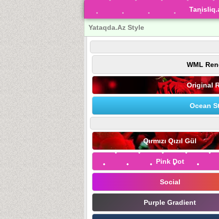
Tanisliq.
Yataqda.Az Style
WML Ren
Original 
Ocean St
Qırmızı Qızıl Gül
Pink Dot
Social
Purple Gradient