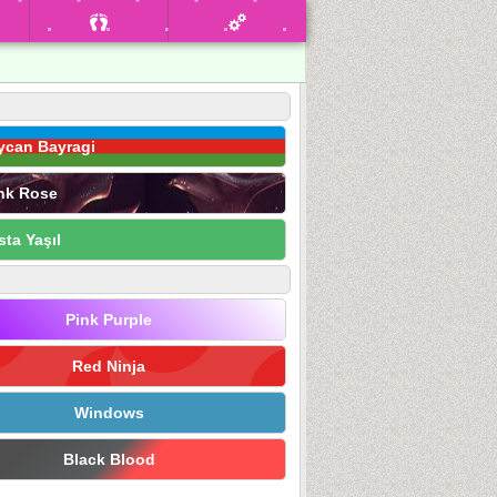
ycan Bayragi
nk Rose
sta Yaşıl
Pink Purple
Red Ninja
Windows
Black Blood