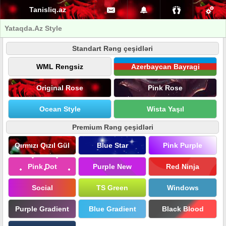
Tanisliq.az
Yataqda.Az Style
Standart Rəng çeşidləri
WML Rengsiz
Azerbaycan Bayragi
Original Rose
Pink Rose
Ocean Style
Wista Yaşıl
Premium Rəng çeşidləri
Qırmızı Qızıl Gül
Blue Star
Pink Purple
Pink Dot
Purple New
Red Ninja
Social
TS Green
Windows
Purple Gradient
Blue Gradient
Black Blood