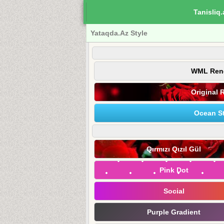
Tanisliq.
Yataqda.Az Style
WML Ren
Original 
Ocean St
Qırmızı Qızıl Gül
Pink Dot
Social
Purple Gradient