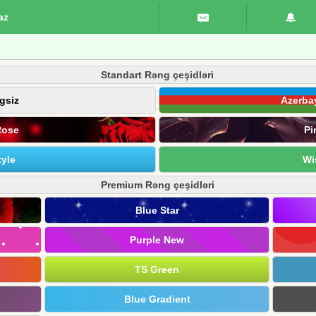
az
Standart Rəng çeşidləri
gsiz
Azerba
Rose
Pi
yle
Wi
Premium Rəng çeşidləri
Blue Star
Purple New
TS Green
Blue Gradient