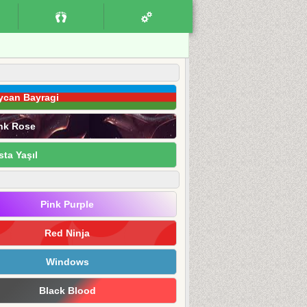
ycan Bayragi
nk Rose
sta Yaşıl
Pink Purple
Red Ninja
Windows
Black Blood