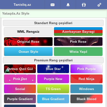
Tanisliq.az
Yataqda.Az Style
Standart Rəng çeşidləri
WML Rengsiz
Azerbaycan Bayragi
Original Rose
Pink Rose
Ocean Style
Wista Yaşıl
Premium Rəng çeşidləri
Qırmızı Qızıl Gül
Blue Star
Pink Purple
Pink Dot
Purple New
Red Ninja
Social
TS Green
Windows
Purple Gradient
Blue Gradient
Black Blood