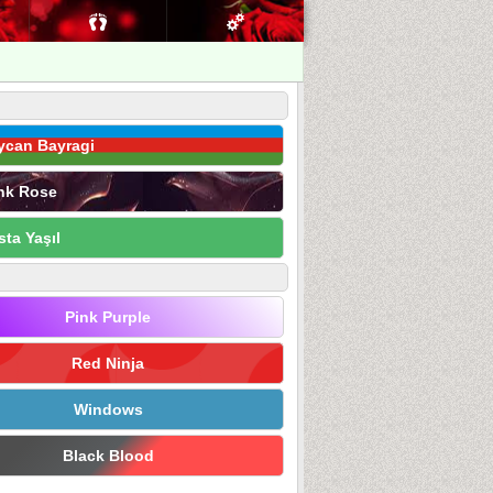
ycan Bayragi
nk Rose
sta Yaşıl
Pink Purple
Red Ninja
Windows
Black Blood