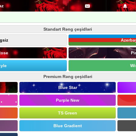
az
Standart Rəng çeşidləri
gsiz
Azerba
Rose
Pi
yle
Wi
Premium Rəng çeşidləri
Blue Star
Purple New
TS Green
Blue Gradient