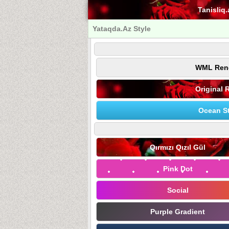
Tanisliq.
Yataqda.Az Style
WML Ren
Original 
Ocean St
Qırmızı Qızıl Gül
Pink Dot
Social
Purple Gradient