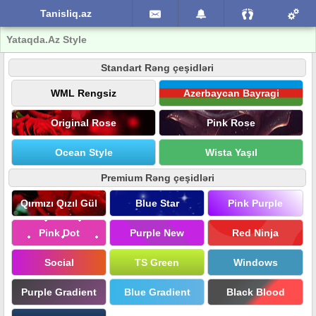
Tanisliq.az
Yataqda.Az Style
Standart Rəng çeşidləri
WML Rengsiz
Azerbaycan Bayragi
Original Rose
Pink Rose
Ocean Style
Wista Yaşıl
Premium Rəng çeşidləri
Qırmızı Qızıl Gül
Blue Star
Pink Purple
Pink Dot
Purple New
Red Ninja
Social
TS Green
Windows
Purple Gradient
Blue Gradient
Black Blood