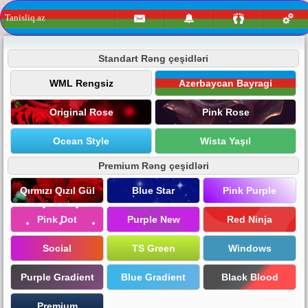
Tanisliq.az
Standart Rəng çeşidləri
WML Rengsiz
Azerbaycan Bayragi
Original Rose
Pink Rose
Ocean Style
Wista Yaşıl
Premium Rəng çeşidləri
Qırmızı Qızıl Gül
Blue Star
Pink Purple
Pink Dot
Purple New
Red Ninja
Social
TS Green
Windows
Purple Gradient
Blue Gradient
Black Blood
Premium