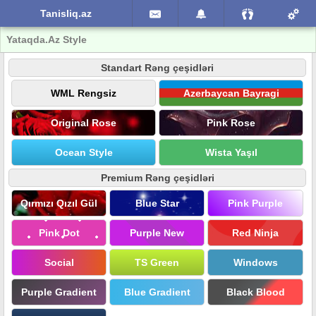
Tanisliq.az
Yataqda.Az Style
Standart Rəng çeşidləri
WML Rengsiz
Azerbaycan Bayragi
Original Rose
Pink Rose
Ocean Style
Wista Yaşıl
Premium Rəng çeşidləri
Qırmızı Qızıl Gül
Blue Star
Pink Purple
Pink Dot
Purple New
Red Ninja
Social
TS Green
Windows
Purple Gradient
Blue Gradient
Black Blood