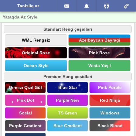
Tanisliq.az
Yataqda.Az Style
Standart Rəng çeşidləri
WML Rengsiz
Azerbaycan Bayragi
Original Rose
Pink Rose
Ocean Style
Wista Yaşıl
Premium Rəng çeşidləri
Qırmızı Qızıl Gül
Blue Star
Pink Purple
Pink Dot
Purple New
Red Ninja
Social
TS Green
Windows
Purple Gradient
Blue Gradient
Black Blood