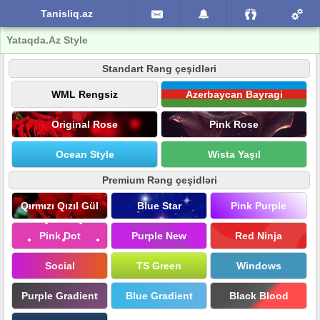
Tanisliq.az
Yataqda.Az Style
Standart Rəng çeşidləri
WML Rengsiz
Azerbaycan Bayragi
Original Rose
Pink Rose
Ocean Style
Wista Yaşıl
Premium Rəng çeşidləri
Qırmızı Qızıl Gül
Blue Star
Pink Purple
Pink Dot
Purple New
Red Ninja
Social
TS Green
Windows
Purple Gradient
Blue Gradient
Black Blood