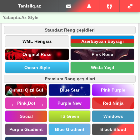
Tanisliq.az
Yataqda.Az Style
Standart Rəng çeşidləri
WML Rengsiz
Azerbaycan Bayragi
Original Rose
Pink Rose
Ocean Style
Wista Yaşıl
Premium Rəng çeşidləri
Qırmızı Qızıl Gül
Blue Star
Pink Purple
Pink Dot
Purple New
Red Ninja
Social
TS Green
Windows
Purple Gradient
Blue Gradient
Black Blood