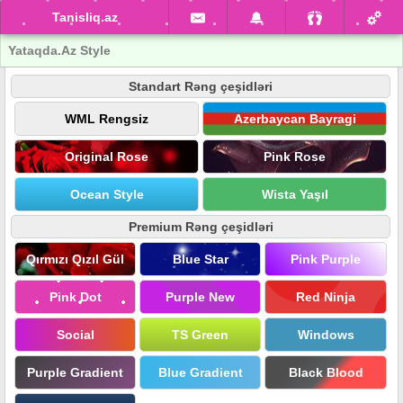
Tanisliq.az
Yataqda.Az Style
Standart Rəng çeşidləri
WML Rengsiz
Azerbaycan Bayragi
Original Rose
Pink Rose
Ocean Style
Wista Yaşıl
Premium Rəng çeşidləri
Qırmızı Qızıl Gül
Blue Star
Pink Purple
Pink Dot
Purple New
Red Ninja
Social
TS Green
Windows
Purple Gradient
Blue Gradient
Black Blood