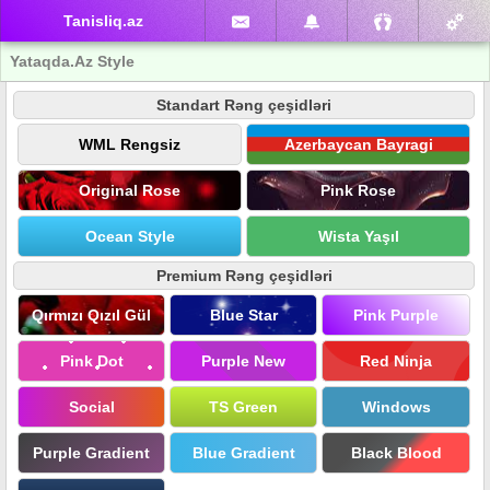
Tanisliq.az
Yataqda.Az Style
Standart Rəng çeşidləri
WML Rengsiz
Azerbaycan Bayragi
Original Rose
Pink Rose
Ocean Style
Wista Yaşıl
Premium Rəng çeşidləri
Qırmızı Qızıl Gül
Blue Star
Pink Purple
Pink Dot
Purple New
Red Ninja
Social
TS Green
Windows
Purple Gradient
Blue Gradient
Black Blood