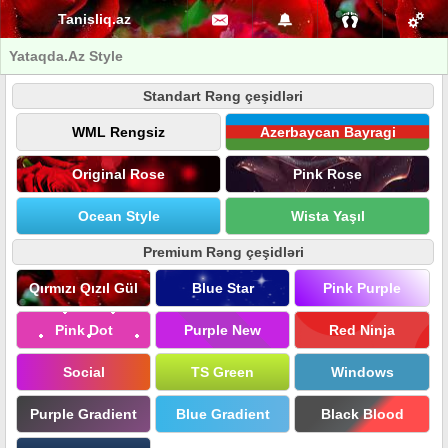
Tanisliq.az
Yataqda.Az Style
Standart Rəng çeşidləri
WML Rengsiz
Azerbaycan Bayragi
Original Rose
Pink Rose
Ocean Style
Wista Yaşıl
Premium Rəng çeşidləri
Qırmızı Qızıl Gül
Blue Star
Pink Purple
Pink Dot
Purple New
Red Ninja
Social
TS Green
Windows
Purple Gradient
Blue Gradient
Black Blood