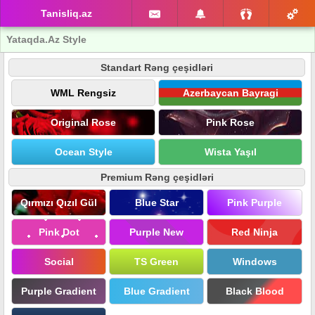
Tanisliq.az
Yataqda.Az Style
Standart Rəng çeşidləri
WML Rengsiz
Azerbaycan Bayragi
Original Rose
Pink Rose
Ocean Style
Wista Yaşıl
Premium Rəng çeşidləri
Qırmızı Qızıl Gül
Blue Star
Pink Purple
Pink Dot
Purple New
Red Ninja
Social
TS Green
Windows
Purple Gradient
Blue Gradient
Black Blood