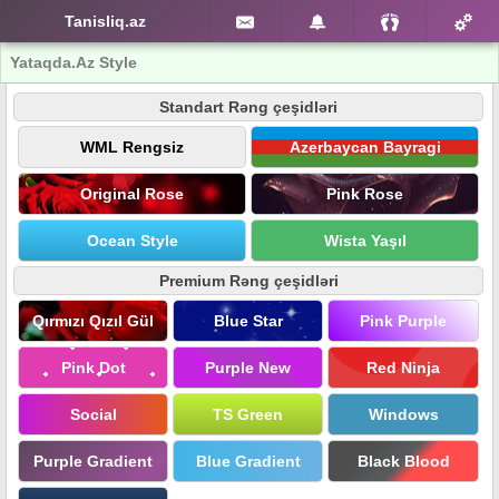
Tanisliq.az
Yataqda.Az Style
Standart Rəng çeşidləri
WML Rengsiz
Azerbaycan Bayragi
Original Rose
Pink Rose
Ocean Style
Wista Yaşıl
Premium Rəng çeşidləri
Qırmızı Qızıl Gül
Blue Star
Pink Purple
Pink Dot
Purple New
Red Ninja
Social
TS Green
Windows
Purple Gradient
Blue Gradient
Black Blood