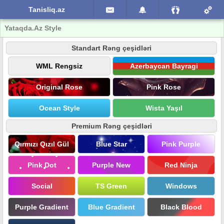
Tanisliq.az
Yataqda.Az Style
Standart Rəng çeşidləri
WML Rengsiz
Azerbaycan Bayragi
Original Rose
Pink Rose
Ocean Style
Wista Yaşıl
Premium Rəng çeşidləri
Qırmızı Qızıl Gül
Blue Star
Pink Purple
Pink Dot
Purple New
Red Ninja
Social
TS Green
Windows
Purple Gradient
Blue Gradient
Black Blood