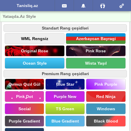
Tanisliq.az
Yataqda.Az Style
Standart Rəng çeşidləri
WML Rengsiz
Azerbaycan Bayragi
Original Rose
Pink Rose
Ocean Style
Wista Yaşıl
Premium Rəng çeşidləri
Qırmızı Qızıl Gül
Blue Star
Pink Purple
Pink Dot
Purple New
Red Ninja
Social
TS Green
Windows
Purple Gradient
Blue Gradient
Black Blood