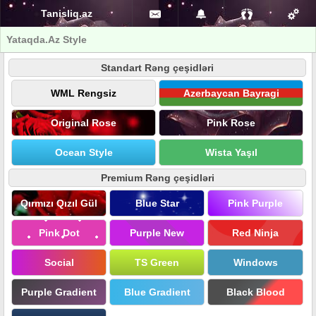
Tanisliq.az
Yataqda.Az Style
Standart Rəng çeşidləri
WML Rengsiz
Azerbaycan Bayragi
Original Rose
Pink Rose
Ocean Style
Wista Yaşıl
Premium Rəng çeşidləri
Qırmızı Qızıl Gül
Blue Star
Pink Purple
Pink Dot
Purple New
Red Ninja
Social
TS Green
Windows
Purple Gradient
Blue Gradient
Black Blood