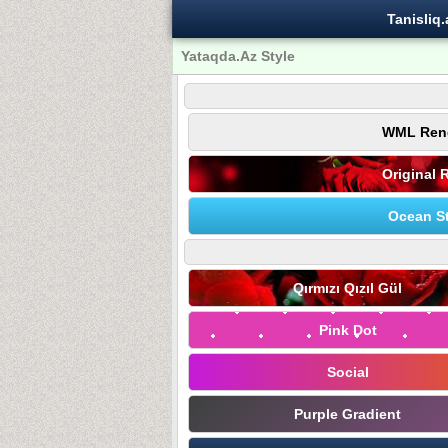
Tanisliq.
Yataqda.Az Style
WML Ren
Original 
Ocean St
Qırmızı Qızıl Gül
Pink Dot
Social
Purple Gradient