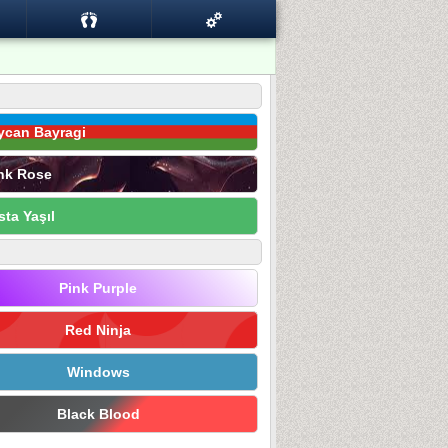
ycan Bayragi
nk Rose
sta Yaşıl
Pink Purple
Red Ninja
Windows
Black Blood