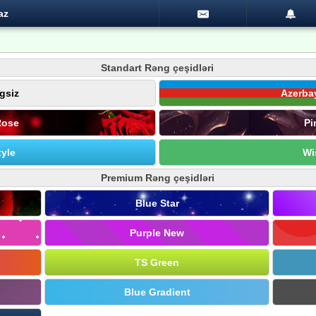
az
Standart Rəng çeşidləri
gsiz
Azerba
Rose
Pi
yle
Wi
Premium Rəng çeşidləri
Blue Star
Purple New
TS Green
Blue Gradient