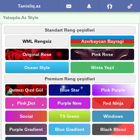
Tanisliq.az
Yataqda.Az Style
Standart Rəng çeşidləri
WML Rengsiz
Azerbaycan Bayragi
Original Rose
Pink Rose
Ocean Style
Wista Yaşıl
Premium Rəng çeşidləri
Qırmızı Qızıl Gül
Blue Star
Pink Purple
Pink Dot
Purple New
Red Ninja
Social
TS Green
Windows
Purple Gradient
Blue Gradient
Black Blood